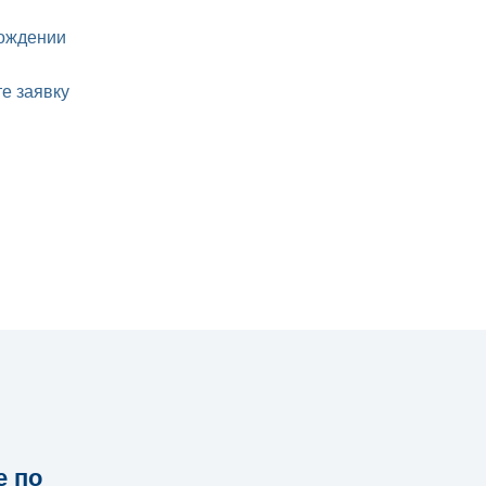
хождении
е заявку
е по