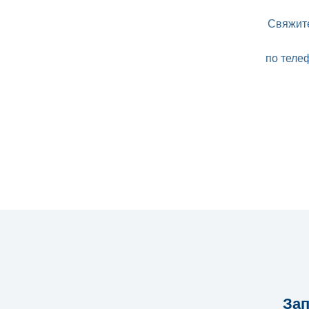
Свяжите
по телеф
Зап