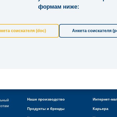
формам ниже:
кета соискателя (doc)
Анкета соискателя (p
Наше производство
Интернет-ма
льный
сотам
Продукты и бренды
Карьера