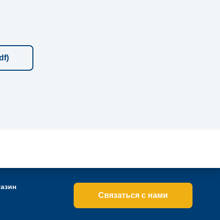
df)
RU
EN
CH
газин
Связаться с нами