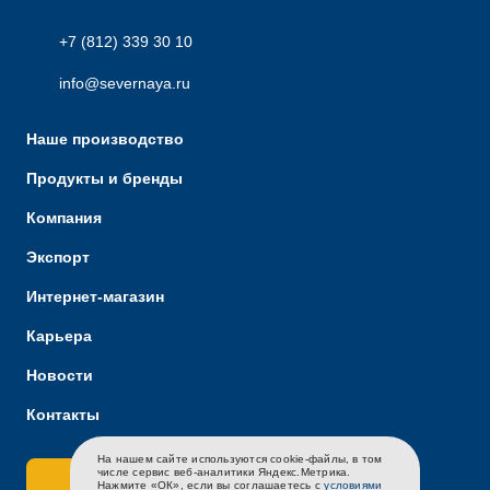
+7 (812) 339 30 10
info@severnaya.ru
Наше производство
Продукты и бренды
Компания
Экспорт
Интернет-магазин
Карьера
Новости
Контакты
На нашем сайте используются cookie-файлы, в том
RU
EN
CH
числе сервис веб-аналитики Яндекс.Метрика.
Связаться с нами
Нажмите «ОК», если вы соглашаетесь с
условиями