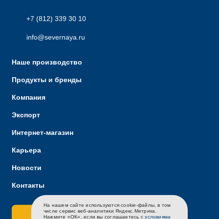
+7 (812) 339 30 10
info@severnaya.ru
Наше производство
Продукты и бренды
Компания
Экспорт
Интернет-магазин
Карьера
Новости
Контакты
На нашем сайте используются cookie-файлы, в том
RU
EN
CH
числе сервис веб-аналитики Яндекс.Метрика.
Связаться с нами
Нажмите «ОК», если вы соглашаетесь с
условиями