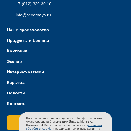
+7 (812) 339 30 10
info@severnaya.ru
Наше производство
Продукты и бренды
Компания
Экспорт
Интернет-магазин
Карьера
Новости
Контакты
На нашем сайте используются cookie-файлы, в том
RU
EN
CH
числе сервис веб-аналитики Яндекс.Метрика.
Связаться с нами
Нажмите «ОК», если вы соглашаетесь с
условиями
обработки cookie
и ваших данных о поведении на